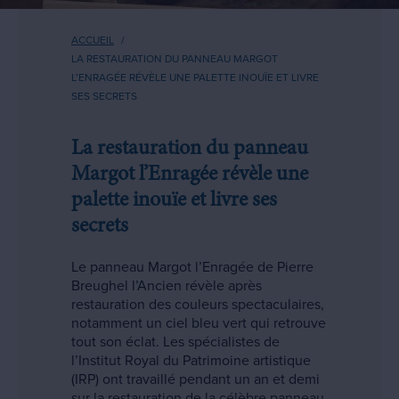
Fil
ACCUEIL
d'Ariane
LA RESTAURATION DU PANNEAU MARGOT
L’ENRAGÉE RÉVÈLE UNE PALETTE INOUÏE ET LIVRE
SES SECRETS
La restauration du panneau
Margot l’Enragée révèle une
palette inouïe et livre ses
secrets
Le panneau Margot l’Enragée de Pierre
Breughel l’Ancien révèle après
restauration des couleurs spectaculaires,
notamment un ciel bleu vert qui retrouve
tout son éclat. Les spécialistes de
l’Institut Royal du Patrimoine artistique
(IRP) ont travaillé pendant un an et demi
sur la restauration de la célèbre panneau.