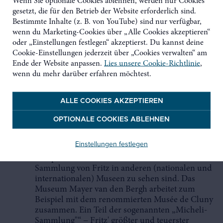
Wenn Sie optionale Cookies ablehnen, werden nur Cookies
Maagdenhuis eröffnet. Gemeinsam mit den
gesetzt, die für den Betrieb der Website erforderlich sind.
Bewohnern und Besuchern der Stadt sucht das
Bestimmte Inhalte (z. B. von YouTube) sind nur verfügbar,
Museum Mayer van den Bergh nach
wenn du Marketing-Cookies über „Alle Cookies akzeptieren“
persönlichen und überraschenden Geschichten,
oder „Einstellungen festlegen“ akzeptierst. Du kannst deine
die über den kunsthistorischen Wert der
Cookie-Einstellungen jederzeit über „Cookies verwalten“ am
Sammlung hinausgehen und den Blick auf die
Ende der Website anpassen.
Lies unsere Cookie-Richtlinie
,
Sammlung von Fritz erweitern. Gleichzeitig
wenn du mehr darüber erfahren möchtest.
bleiben so viele flämische Meisterwerke −
darunter die „Tolle Griet“ von Pieter Bruegel de
Oude und die mittelalterliche „Christus-
ALLE COOKIES AKZEPTIEREN
Johannes-Gruppe“ von Meister Heinrich von
Konstanz − für Besucher aus dem In- und
OPTIONALE COOKIES ABLEHNEN
Ausland ausgestellt.
Einstellungen festlegen
Darüber hinaus sorgt eine ausgeklügelte
Leihpolitik dafür, dass Meisterwerke aus der
Sammlung von Fritz in anderen (nationalen und
internationalen) Museen zu sehen sind. Das
Museum Mayer van den Bergh arbeitet zum
Beispiel mit dem renommierten Musée de Cluny
zusammen. Ein Teil der sogenannten „Micheli-
Sammlung"“ − Fritz' größter und teuerster