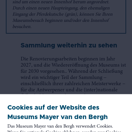
sind um einen neuen Innenhof herum angeordnet.
Durch einen neuen Haupteingang, den ehemaligen
Eingang der Pferdekutsche (grün), können Sie Ihren
Museumsbesuch beginnen und/oder den Innenhof
besuchen.
Sammlung weiterhin zu sehen
Die Renovierungsarbeiten beginnen im Jahr
2027, und die Wiedereröffnung des Museums ist
für 2030 vorgesehen.. Während der Schließung
wird ein wichtiger Teil der Sammlung −
einschließlich ihrer zahlreichen Meisterwerke −
für die Antwerpener und die (inter)nationale
Öffentlichkeit weiterhin zu sehen sein.
Cookies auf der Website des
Am. Freitag, dem 20. Juni 2025 wird die
temporäre Ausstellung „Publikumslieblinge. 43
Museums Mayer van den Bergh
persönliche Geschichten aus der Sammlung
Das Museum Mayer van den Bergh verwendet Cookies.
Mayer van den Bergh“ im nahegelegenen