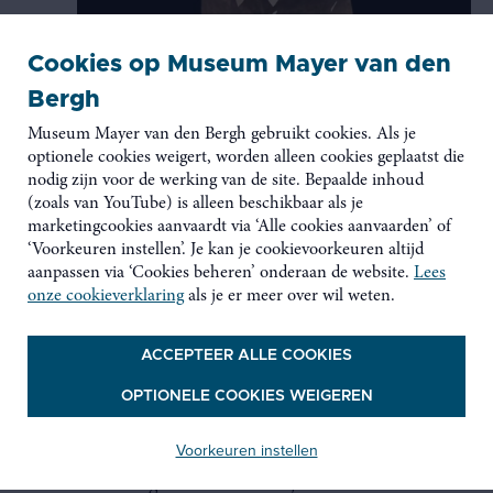
Cookies op Museum Mayer van den
Bergh
Museum Mayer van den Bergh gebruikt cookies. Als je
optionele cookies weigert, worden alleen cookies geplaatst die
nodig zijn voor de werking van de site. Bepaalde inhoud
Op Wereldlichtjesdag organiseren jullie een
(zoals van YouTube) is alleen beschikbaar als je
herdenking in het Maagdenhuis, de gastlocatie
marketingcookies aanvaardt via ‘Alle cookies aanvaarden’ of
van Museum Mayer van den Bergh. Wat betekent
‘Voorkeuren instellen’. Je kan je cookievoorkeuren altijd
zo’n moment voor wie een kind verloor?
aanpassen via ‘Cookies beheren’ onderaan de website.
Lees
Christine:
“Heel veel. Ouders willen dat er over
onze cookieverklaring
als je er meer over wil weten.
hun kind gepraat wordt, maar ze vinden vaak de
gelegenheid niet. Ook voor familie en vrienden
is het gesprek openen soms moeilijk.
ACCEPTEER ALLE COOKIES
Wereldlichtjesdag is een aanknopingspunt om
een kind dat gemist wordt onder de aandacht te
OPTIONELE COOKIES WEIGEREN
brengen. Het is dus zeker niet alleen een dag
voor lotgenoten. Samen met de Koesterweek is
Voorkeuren instellen
het een aanleiding om tijdens de donkere
winterdagen stil te staan bij overleden kinderen.