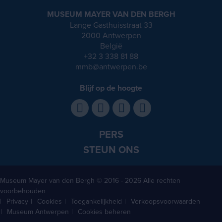
MUSEUM MAYER VAN DEN BERGH
Lange Gasthuisstraat 33
2000 Antwerpen
België
+32 3 338 81 88
mmb@antwerpen.be
Blijf op de hoogte
PERS
STEUN ONS
Museum Mayer van den Bergh
© 2016 - 2026 Alle rechten
voorbehouden
Privacy
Cookies
Toegankelijkheid
Verkoopsvoorwaarden
Museum Antwerpen
Cookies beheren