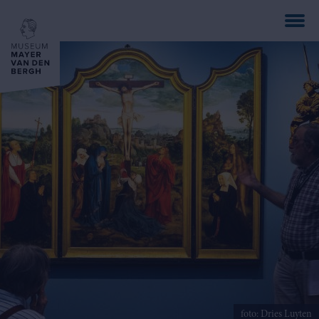
Overslaan
en
naar
de
inhoud
gaan
foto: Dries Luyten