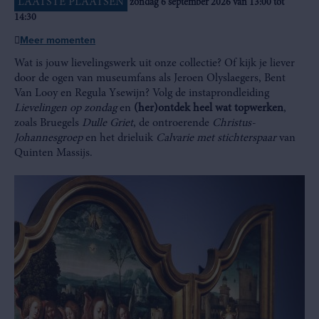
LAATSTE PLAATSEN
zondag 6 september 2026 van 13:00 tot
14:30
Meer momenten
Wat is jouw lievelingswerk uit onze collectie? Of kijk je liever
door de ogen van museumfans als Jeroen Olyslaegers, Bent
Van Looy en Regula Ysewijn? Volg de instaprondleiding
Lievelingen op zondag
en
(her)ontdek heel wat topwerken
,
zoals Bruegels
Dulle Griet
, de ontroerende
Christus-
Johannesgroep
en het drieluik
Calvarie met stichterspaar
van
Quinten Massijs.