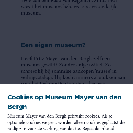
1906 aan een Raad van Regenten. Sinds 1951
wordt het museum beheerd als een stedelijk
museum.
Een eigen museum?
Heeft Fritz Mayer van den Bergh zelf een
museum gewild? Zonder enige twijfel. Zo
schreef hij bij sommige aankopen ‘musée’ in
veilingcatalogi. Hij kocht immers al stukken aan
voor het toekomstige interieur daarvan:
schouwmantels, meubels, plafondbalken... Dat
bijzondere interieur is een van de grote charmes
Cookies op Museum Mayer van den
van het huidige museum. Vermoedelijk plande
Bergh
hij een kasteelmuseum. In welke stijl weten we
niet.
Museum Mayer van den Bergh gebruikt cookies. Als je
optionele cookies weigert, worden alleen cookies geplaatst die
nodig zijn voor de werking van de site. Bepaalde inhoud