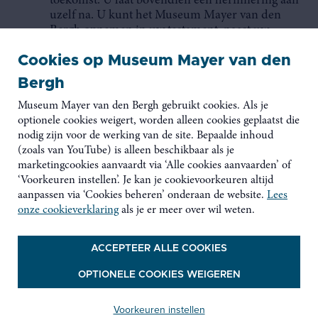
toekomst. U laat bovendien een herinnering aan
uzelf na. U kunt het Museum Mayer van den
Bergh opnemen in uw testament, naast uw
wettelijke erfgenamen.
Cookies op Museum Mayer van den
Interessant is ook de techniek van het duo-
Bergh
legaat: u laat een som of een bepaald goed na aan
uw wettelijke erfgenaam en een andere som of
Museum Mayer van den Bergh gebruikt cookies. Als je
goed aan een (erf)goed doel. Het erfgoeddoel
optionele cookies weigert, worden alleen cookies geplaatst die
betaalt dan zowel de eigen successierechten als
nodig zijn voor de werking van de site. Bepaalde inhoud
deze van uw wettelijke erfgenaam. Zo houdt uw
(zoals van YouTube) is alleen beschikbaar als je
wettelijke erfgenaam er netto meer aan over.
marketingcookies aanvaardt via ‘Alle cookies aanvaarden’ of
Lees meer op
www.testament.be
.
‘Voorkeuren instellen’. Je kan je cookievoorkeuren altijd
aanpassen via ‘Cookies beheren’ onderaan de website.
Lees
Als u beslist om via uw testament een legaat na te
onze cookieverklaring
als je er meer over wil weten.
laten aan het Museum Mayer van den Bergh,
raden wij u aan om dit eerst te bespreken met uw
ACCEPTEER ALLE COOKIES
notaris (lees meer
www.notaris.be
). Daarnaast
staat het u vrij om ook ons in vertrouwen te
OPTIONELE COOKIES WEIGEREN
betrekken bij uw toekomstige plannen. Deze
informatie behandelen wij uiteraard uiterst
Voorkeuren instellen
vertrouwelijk en verbindt u op geen manier met