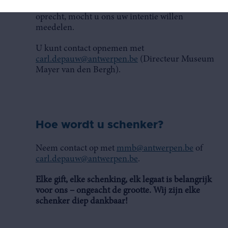
ons. Wel bedanken wij u persoonlijk alvast
oprecht, mocht u ons uw intentie willen
meedelen.
U kunt contact opnemen met
carl.depauw@antwerpen.be
(Directeur Museum
Mayer van den Bergh).
Hoe wordt u schenker?
Neem contact op met
mmb@antwerpen.be
of
carl.depauw@antwerpen.be
.
Elke gift, elke schenking, elk legaat is belangrijk
voor ons – ongeacht de grootte. Wij zijn elke
schenker diep dankbaar!