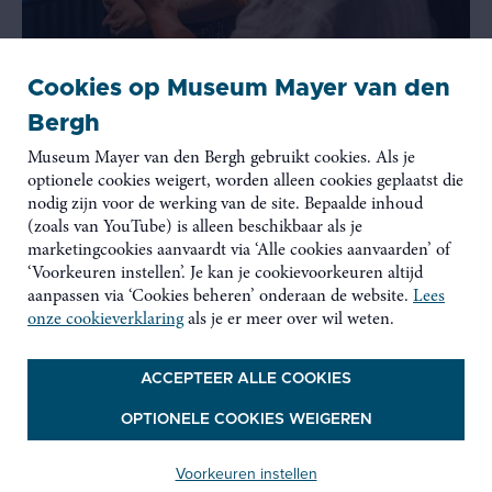
Cookies op Museum Mayer van den
Bergh
SPEURTOCHT
Museum Mayer van den Bergh gebruikt cookies. Als je
optionele cookies weigert, worden alleen cookies geplaatst die
Schatten van Vlieg: jij bent mijn lieveling!
nodig zijn voor de werking van de site. Bepaalde inhoud
Ben jij ook een echte kunstenaar? In elke kamer is er wel iets
(zoals van YouTube) is alleen beschikbaar als je
te doen: een familieportret maken, een kunstwerk inkleuren,
marketingcookies aanvaardt via ‘Alle cookies aanvaarden’ of
een dier tekenen... En vergeet niet om in elke kamer je
‘Voorkeuren instellen’. Je kan je cookievoorkeuren altijd
lievelingswerk te kiezen. Op het einde krijg je een leuke
aanpassen via ‘Cookies beheren’ onderaan de website.
Lees
verrassing!
onze cookieverklaring
als je er meer over wil weten.
ACCEPTEER ALLE COOKIES
OPTIONELE COOKIES WEIGEREN
Restauratie 'Twaalf
Voorkeuren instellen