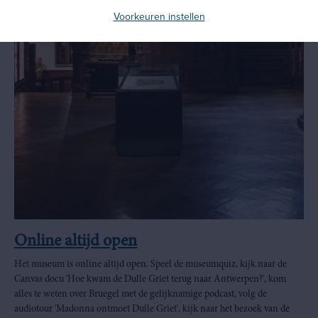
Voorkeuren instellen
Online altijd open
Het museum is online altijd open. Speel de museumquiz, kijk naar de
Canvas docu 'Hoe kwam de Dulle Griet terug naar Antwerpen?', kom
alles te weten over Bruegel met de gelijknamige podcast, volg de
audiotour 'Madonna ontmoet Dulle Griet', kijk naar het bezoek van de