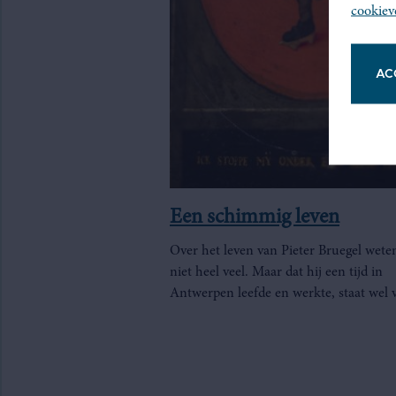
cookiev
AC
Een schimmig leven
Over het leven van Pieter Bruegel wete
niet heel veel. Maar dat hij een tijd in
Antwerpen leefde en werkte, staat wel v