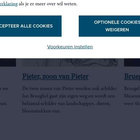
erklaring
als je er meer over wil weten.
OPTIONELE COOKIE
CEPTEER ALLE COOKIES
WEIGEREN
Voorkeuren instellen
Pieter, zoon van Pieter
Brue
n we
De twee zonen van Pieter worden ook schilder.
Bruegel
Jan Brueghel gaat zijn eigen weg en wordt een
Museum 
ast.
befaamd schilder van landschappen, dieren,
weer t
bloemstukken enz.