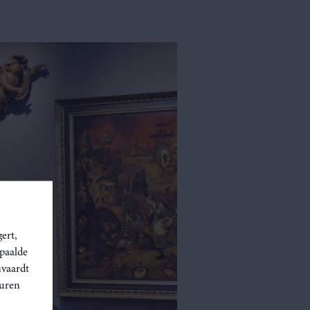
ert,
epaalde
nvaardt
euren