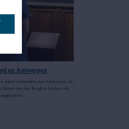
S
gel en Antwerpen
 is nauw verbonden met Antwerpen. In
Mayer van den Bergh is hij dan ook
huisgekomen.