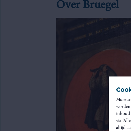
Over Bruegel
Cook
Museum 
worden 
inhoud 
via ‘All
altijd 