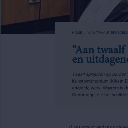
Kruimelpad
HOME
“AAN TWAALF ‘BRUEGELS’
“Aan twaalf 
en uitdagen
Twaalf spreuken op borden
Kunstpatrimonium (KIK) in B
originele werk. Waarom is d
Genbrugge, die het schilde
(Lees verder onder de video