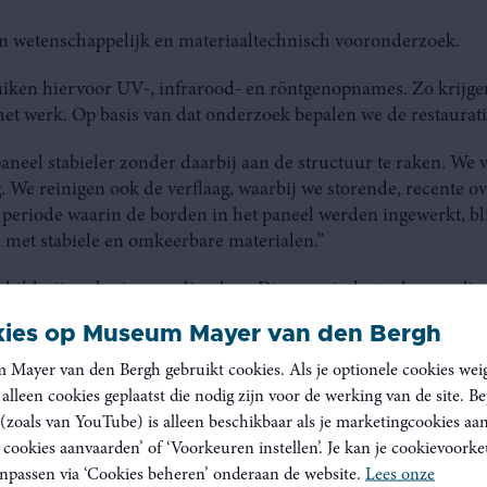
en wetenschappelijk en materiaaltechnisch vooronderzoek.
iken hiervoor UV-, infrarood- en röntgenopnames. Zo krijge
et werk. Op basis van dat onderzoek bepalen we de restauratie
neel stabieler zonder daarbij aan de structuur te raken. We v
. We reinigen ook de verflaag, waarbij we storende, recente o
e periode waarin de borden in het paneel werden ingewerkt, 
 met stabiele en omkeerbare materialen.”
schilderij onder in een climabox. Die vermindert schommelin
ewaaromstandigheden.” (Lees verder onder de afbeelding.)
ies op Museum Mayer van den Bergh
Mayer van den Bergh gebruikt cookies. Als je optionele cookies weig
alleen cookies geplaatst die nodig zijn voor de werking van de site. B
(zoals van YouTube) is alleen beschikbaar als je marketingcookies aa
e cookies aanvaarden’ of ‘Voorkeuren instellen’. Je kan je cookievoork
aanpassen via ‘Cookies beheren’ onderaan de website.
Lees onze