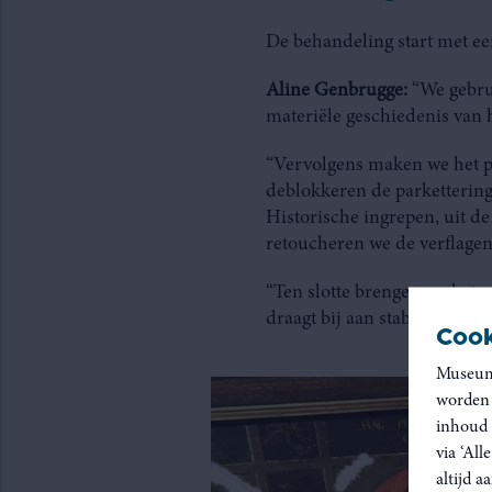
De behandeling start met e
Aline Genbrugge:
“We gebru
materiële geschiedenis van h
“Vervolgens maken we het pa
deblokkeren de parkettering
Historische ingrepen, uit d
retoucheren we de verflagen
“Ten slotte brengen we het 
draagt bij aan stabielere b
Cook
Museum 
worden 
inhoud 
via ‘All
altijd 