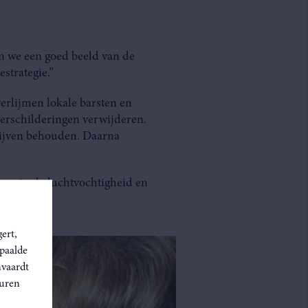
n we een goed beeld van de
strategie.”
erlijmen lokale barsten en
verschilderingen verwijderen.
blijven behouden. Daarna
gen in de luchtvochtigheid en
ert,
epaalde
nvaardt
euren