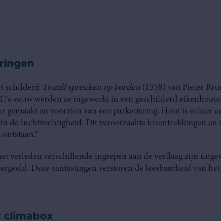
uringen
t schilderij
Twaalf spreuken op borden
(1558) van Pieter Brue
 17e eeuw werden ze ingewerkt in een geschilderd eikenhouten
er gemaakt en
voorzien van een parkettering. Hout is echter e
in de luchtvochtigheid. Dit veroorzaakte kromtrekkingen en 
 ontstaan.”
het verleden verschillende ingrepen aan de verflaag zijn uitge
vergeeld. Deze aantastingen verstoren de leesbaarheid van het
t climabox