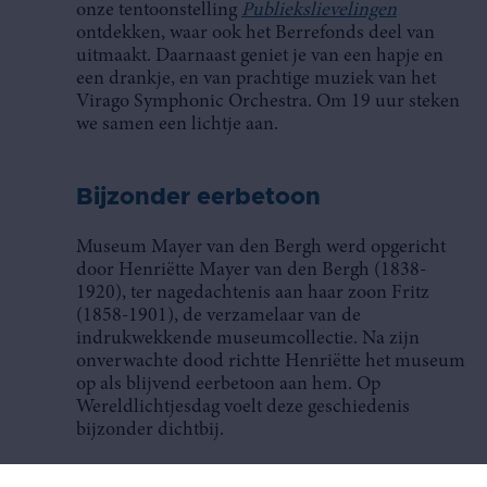
onze tentoonstelling
Publiekslievelingen
ontdekken, waar ook het Berrefonds deel van
uitmaakt. Daarnaast geniet je van een hapje en
een drankje, en van prachtige muziek van het
Virago Symphonic Orchestra. Om 19 uur steken
we samen een lichtje aan.
Bijzonder eerbetoon
Museum Mayer van den Bergh werd opgericht
door Henriëtte Mayer van den Bergh (1838-
1920), ter nagedachtenis aan haar zoon Fritz
(1858-1901), de verzamelaar van de
indrukwekkende museumcollectie. Na zijn
onverwachte dood richtte Henriëtte het museum
op als blijvend eerbetoon aan hem. Op
Wereldlichtjesdag voelt deze geschiedenis
bijzonder dichtbij.