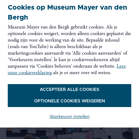
Praktische info
Cookies op Museum Mayer van den
Wereldlichtjesdag
Bergh
zondag 14 december, 17-20 uur
Museum Mayer van den Bergh gebruikt cookies. Als je
intiem concert Virago Symphonic Orchestra
optionele cookies weigert, worden alleen cookies geplaatst die
workshop lampion maken: 17-18.45 uur
nodig zijn voor de werking van de site. Bepaalde inhoud
herdenkingsmoment met lichtjes: 19 uur stipt
(zoals van YouTube) is alleen beschikbaar als je
bezoek expo: doorlopend
marketingcookies aanvaardt via ‘Alle cookies aanvaarden’ of
troostend samenzijn: doorlopend
‘Voorkeuren instellen’. Je kan je cookievoorkeuren altijd
Maagdenhuis: Lange Gasthuisstraat 33, 2000
aanpassen via ‘Cookies beheren’ onderaan de website.
Lees
Antwerpen
onze cookieverklaring
als je er meer over wil weten.
gratis toegang en deelname
ACCEPTEER ALLE COOKIES
OPTIONELE COOKIES WEIGEREN
Ook interessant
Voorkeuren instellen